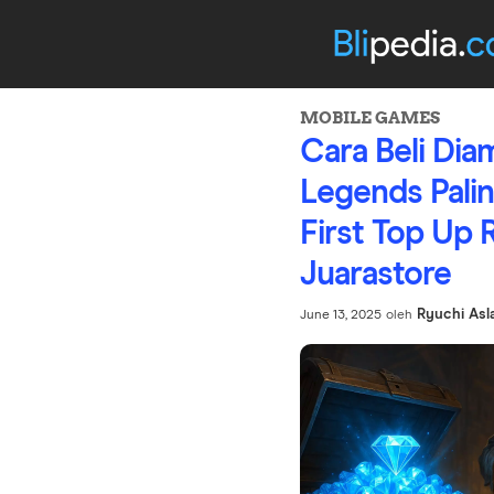
MOBILE GAMES
Cara Beli Di
Legends Pali
First Top Up 
Juarastore
Ryuchi Asl
June 13, 2025
oleh