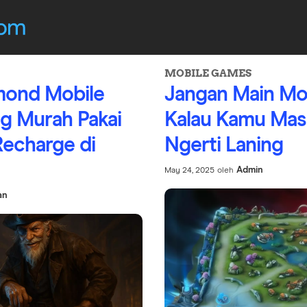
MOBILE GAMES
amond Mobile
Jangan Main Mo
ng Murah Pakai
Kalau Kamu Mas
Recharge di
Ngerti Laning
Admin
May 24, 2025
oleh
an