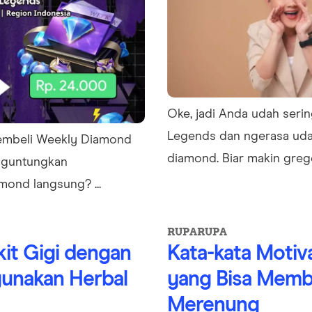
Oke, jadi Anda udah seri
Legends dan ngerasa uda
membeli Weekly Diamond
diamond. Biar makin greget
nguntungkan
mond langsung? ...
RUPARUPA
kit Gigi dengan
Kata-kata Motiv
unakan Herbal
yang Bisa Memb
Merenung