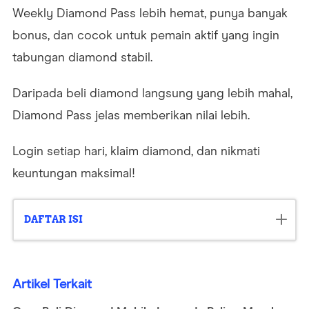
Weekly Diamond Pass lebih hemat, punya banyak
bonus, dan cocok untuk pemain aktif yang ingin
tabungan diamond stabil.
Daripada beli diamond langsung yang lebih mahal,
Diamond Pass jelas memberikan nilai lebih.
Login setiap hari, klaim diamond, dan nikmati
keuntungan maksimal!
DAFTAR ISI
1. Harga Lebih Hemat
Artikel Terkait
2. Bonus Tambahan dari Diamond Pass