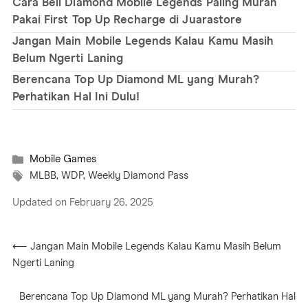
Cara Beli Diamond Mobile Legends Paling Murah
3. Lebih Cocok untuk Pemain Aktif
Pakai First Top Up Recharge di Juarastore
4. Tidak Ada Biaya Tambahan
Jangan Main Mobile Legends Kalau Kamu Masih
Belum Ngerti Laning
5. Mendukung Rencana Jangka Panjang
Berencana Top Up Diamond ML yang Murah?
Perhatikan Hal Ini Dulu!
Mobile Games
MLBB, WDP, Weekly Diamond Pass
Updated on February 26, 2025
⟵ Jangan Main Mobile Legends Kalau Kamu Masih Belum
Ngerti Laning
Berencana Top Up Diamond ML yang Murah? Perhatikan Hal